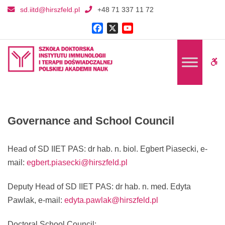
Governance
sd.iitd@hirszfeld.pl
+48 71 337 11 72
and
Facebook
X
YouTube
School
Channel
Council
-
W
Szkoła
bu
Doktorska
Instytutu
Immunologii
Governance and School Council
i
Terapii
Head of SD IIET PAS: dr hab. n. biol. Egbert Piasecki, e-
Doświadczalnej
mail:
egbert.piasecki@hirszfeld.pl
PAN
Deputy Head of SD IIET PAS: dr hab. n. med. Edyta
Pawlak, e-mail:
edyta.pawlak@hirszfeld.pl
Doctoral School Council: